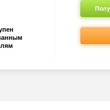
Полу
упен
ванным
елям