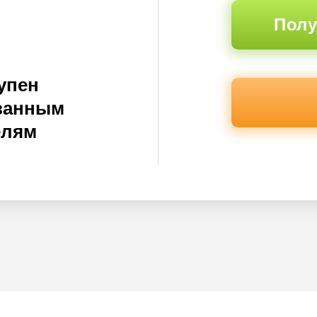
Полу
упен
ванным
елям