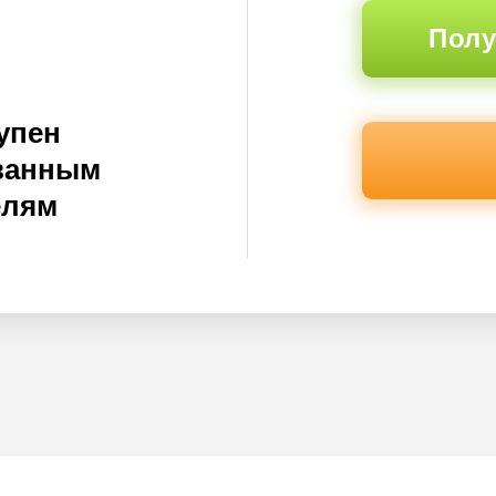
Полу
упен
ванным
елям