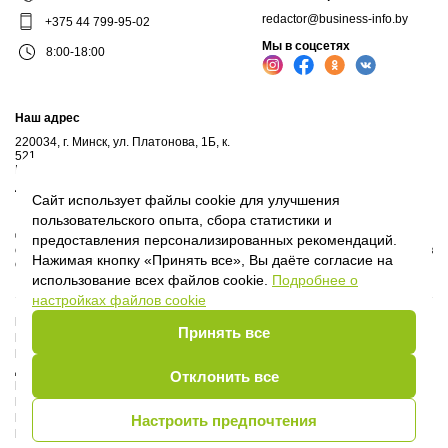
redactor@business-info.by
+375 44 799-95-02
Мы в соцсетях
8:00-18:00
Наш адрес
220034, г. Минск, ул. Платонова, 1Б, к.
521
Почтовый адрес: а/я 102, 220034, г.Минск
Личный кабинет
Сайт использует файлы cookie для улучшения
пользовательского опыта, сбора статистики и
© 2017-2026, ООО "Профессиональные правовые системы", входит в
предоставления персонализированных рекомендаций.
структуру компаний Владимира Гревцова. Воспроизведение материалов
Нажимая кнопку «Принять все», Вы даёте согласие на
сайта без письменного согласия владельца запрещено.
использование всех файлов cookie.
Подробнее о
настройках файлов cookie
Политика Оператора
Принять все
Политика видеонаблюдения
Пользовательское соглашение
Договор присоединения
Отклонить все
Руководство пользователя
Правила сообщества
Политика обработки cookie
Настроить предпочтения
Выбор настроек Cookie