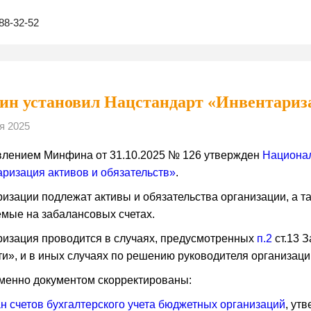
88-32-52
н установил Нацстандарт «Инвентариза
я 2025
лением Минфина от 31.10.2025 № 126 утвержден
Национал
ризация активов и обязательств»
.
изации подлежат активы и обязательства организации, а т
мые на забалансовых счетах.
изация проводится в случаях, предусмотренных
п.2
ст.13 З
ти», и в иных случаях по решению руководителя организац
енно документом скорректированы:
н счетов бухгалтерского учета бюджетных организаций
, ут