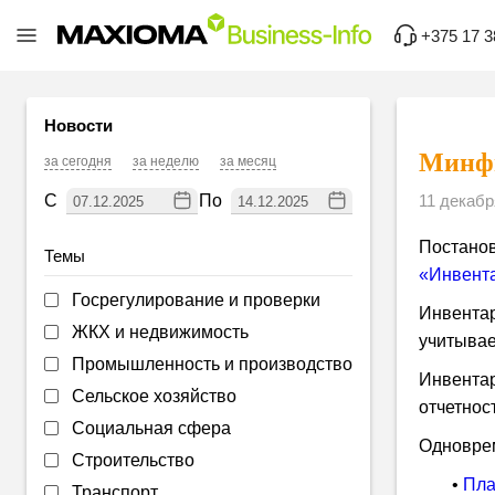
+375 17 3
Новости
Минфи
за сегодня
за неделю
за месяц
С
По
11 декабр
Постанов
Темы
«Инвента
Госрегулирование и проверки
Инвентар
ЖКХ и недвижимость
учитывае
Промышленность и производство
Инвентар
Сельское хозяйство
отчетнос
Социальная сфера
Одноврем
Строительство
•
Пла
Транспорт