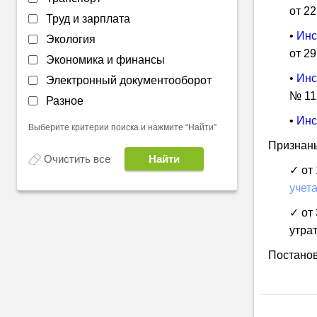
от 22
Труд и зарплата
•
Инс
Экология
от 29
Экономика и финансы
•
Инс
Электронный документооборот
№ 11
Разное
•
Инс
Выберите критерии поиска и нажмите “Найти”
Признаны
Очистить все
✓ от
учет
✓ от
утра
Постанов