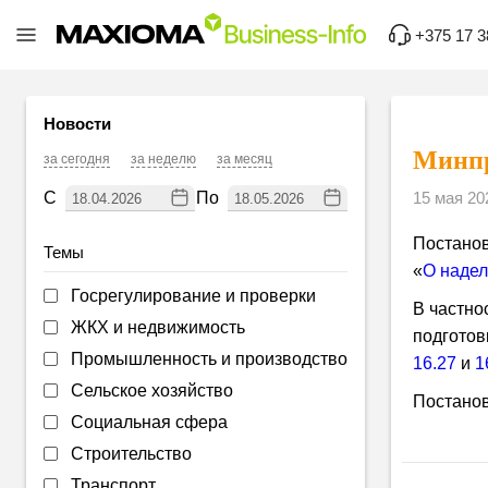
+375 17 3
Новости
Минпр
за сегодня
за неделю
за месяц
С
По
15 мая 20
Постано
Темы
«
О наде
Госрегулирование и проверки
В частно
ЖКХ и недвижимость
подготов
Промышленность и производство
16.27
и
1
Сельское хозяйство
Постанов
Социальная сфера
Строительство
Транспорт