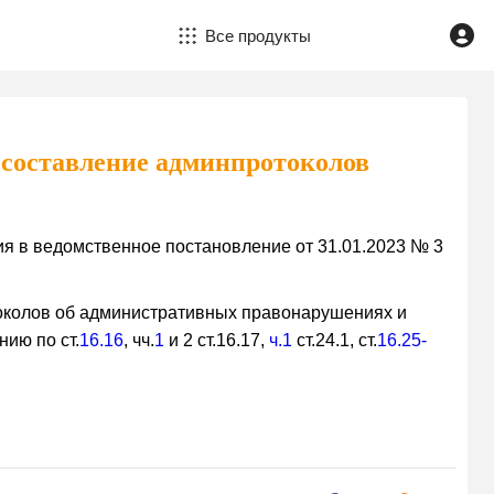
Все продукты
составление админпротоколов
я в ведомственное постановление от 31.01.2023 № 3
токолов об административных правонарушениях и
ию по ст.
16.16
, чч.
1
и 2 ст.16.17,
ч.1
ст.24.1, ст.
16.25-