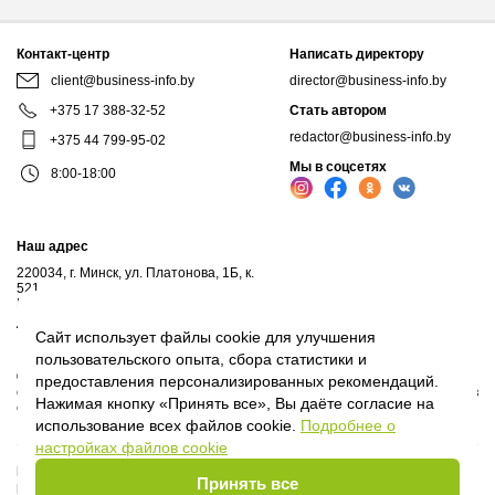
Контакт-центр
Написать директору
client@business-info.by
director@business-info.by
+375 17 388-32-52
Стать автором
redactor@business-info.by
+375 44 799-95-02
Мы в соцсетях
8:00-18:00
Наш адрес
220034, г. Минск, ул. Платонова, 1Б, к.
521
Почтовый адрес: а/я 102, 220034, г.Минск
Личный кабинет
Сайт использует файлы cookie для улучшения
пользовательского опыта, сбора статистики и
© 2017-2026, ООО "Профессиональные правовые системы", входит в
предоставления персонализированных рекомендаций.
структуру компаний Владимира Гревцова. Воспроизведение материалов
Нажимая кнопку «Принять все», Вы даёте согласие на
сайта без письменного согласия владельца запрещено.
использование всех файлов cookie.
Подробнее о
настройках файлов cookie
Политика Оператора
Принять все
Политика видеонаблюдения