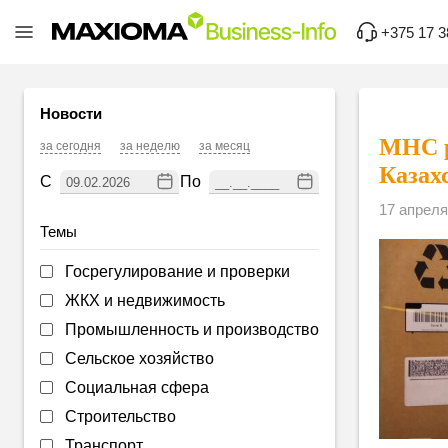
+375 17 3
Новости
МНС р
за сегодня
за неделю
за месяц
Казах
С
По
17 апреля
Темы
Госрегулирование и проверки
ЖКХ и недвижимость
Промышленность и производство
Сельское хозяйство
Социальная сфера
Строительство
Транспорт