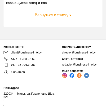
касающиеся овец и коз
Вернуться к списку
Контакт-центр
Написать директору
client@business-info.by
director@business-info.by
+375 17 388-32-52
Стать автором
redactor@business-info.by
+375 44 799-95-02
Мы в соцсетях
8:00-18:00
Наш адрес
220034, г. Минск, ул. Платонова, 1Б, к.
521
Почтовый адрес: а/я 102, 220034, г.Минск
Личный кабинет