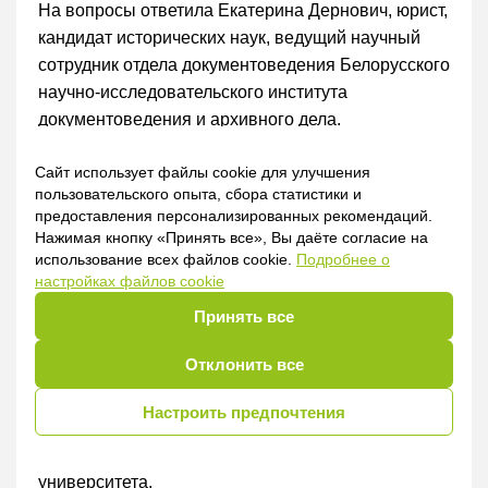
На вопросы ответила Екатерина Дернович, юрист,
кандидат исторических наук, ведущий научный
сотрудник отдела документоведения Белорусского
научно-исследовательского института
документоведения и архивного дела.
Сайт использует файлы cookie для улучшения
пользовательского опыта, сбора статистики и
Специалисту по охране труда
предоставления персонализированных рекомендаций.
Нажимая кнопку «Принять все», Вы даёте согласие на
использование всех файлов cookie.
Подробнее о
Интервью по теме:
Пожарная безопасность
настройках файлов cookie
в организации
Принять все
На вопросы ответил Николай Мисюкевич,
Отклонить все
кандидат технических наук, доцент, доцент
кафедры информационно-измерительной техники
Настроить предпочтения
и технологий приборостроительного факультета
Белорусского национального технического
университета.