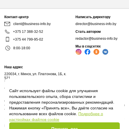
Контакт-центр
Написать директору
client@business-info.by
director@business-info.by
+375 17 388-32-52
Стать автором
redactor@business-info.by
+375 44 799-95-02
Мы в соцсетях
8:00-18:00
Наш адрес
220034, г. Минск, ул. Платонова, 1Б, к.
521
Почтовый адрес: а/я 102, 220034, г.Минск
Личный кабинет
Сайт использует файлы cookie для улучшения
пользовательского опыта, сбора статистики и
© 2017-2026, ООО "Профессиональные правовые системы", входит в
предоставления персонализированных рекомендаций.
структуру компаний Владимира Гревцова. Воспроизведение материалов
Нажимая кнопку «Принять все», Вы даёте согласие на
сайта без письменного согласия владельца запрещено.
использование всех файлов cookie.
Подробнее о
настройках файлов cookie
Политика Оператора
Принять все