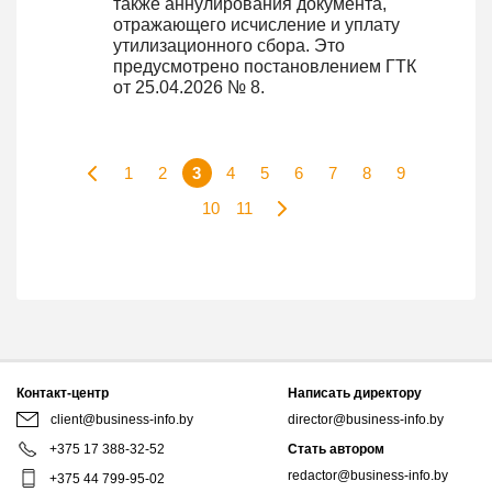
также аннулирования документа,
отражающего исчисление и уплату
утилизационного сбора. Это
предусмотрено постановлением ГТК
от 25.04.2026 № 8.
1
2
3
4
5
6
7
8
9
10
11
Контакт-центр
Написать директору
client@business-info.by
director@business-info.by
+375 17 388-32-52
Стать автором
redactor@business-info.by
+375 44 799-95-02