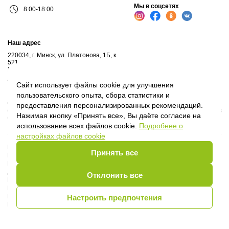
Мы в соцсетях
8:00-18:00
Наш адрес
220034, г. Минск, ул. Платонова, 1Б, к.
521
Почтовый адрес: а/я 102, 220034, г.Минск
Личный кабинет
Сайт использует файлы cookie для улучшения
пользовательского опыта, сбора статистики и
© 2017-2026, ООО "Профессиональные правовые системы", входит в
предоставления персонализированных рекомендаций.
структуру компаний Владимира Гревцова. Воспроизведение материалов
Нажимая кнопку «Принять все», Вы даёте согласие на
сайта без письменного согласия владельца запрещено.
использование всех файлов cookie.
Подробнее о
настройках файлов cookie
Политика Оператора
Принять все
Политика видеонаблюдения
Пользовательское соглашение
Договор присоединения
Отклонить все
Руководство пользователя
Правила сообщества
Политика обработки cookie
Настроить предпочтения
Выбор настроек Cookie