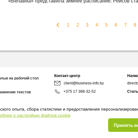
«Белавиа» представила зимнее расписание. Рейсов ст
1
2
3
4
5
6
7
8
Контакт-центр
Напис
рлык на рабочий стол
client@business-info.by
direct
+375 17 388-32-52
Стать
равнение текстов
redact
+375 44 799-95-02
Мы в 
ского опыта, сбора статистики и предоставления персонализиров
8:00-18:00
обнее о настройках файлов cookie
Принять в
оглашение
Договор присоединения
Руководство пользователя
Правила соо