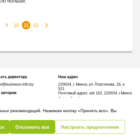
ало больше.
9
10
11
12
ать директору
Наш адрес
or@business-info.by
220034, г. Минск, ул. Платонова, 1Б, к.
521
 автором
Почтовый адрес: а/я 102, 220034, г.Минск
Личный кабинет
or@business-info.by
соцсетях
анных рекомендаций. Нажимая кнопку «Принять все», Вы
се
Отклонить все
Настроить предпочтения
бщества
Политика обработки cookie
Выбор настроек Cookie