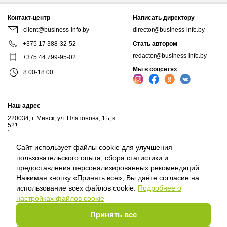
Контакт-центр
Написать директору
client@business-info.by
director@business-info.by
+375 17 388-32-52
Стать автором
redactor@business-info.by
+375 44 799-95-02
Мы в соцсетях
8:00-18:00
Наш адрес
220034, г. Минск, ул. Платонова, 1Б, к.
521
Почтовый адрес: а/я 102, 220034, г.Минск
Личный кабинет
Сайт использует файлы cookie для улучшения
пользовательского опыта, сбора статистики и
© 2017-2026, ООО "Профессиональные правовые системы", входит в
предоставления персонализированных рекомендаций.
структуру компаний Владимира Гревцова. Воспроизведение материалов
Нажимая кнопку «Принять все», Вы даёте согласие на
сайта без письменного согласия владельца запрещено.
использование всех файлов cookie.
Подробнее о
настройках файлов cookie
Политика Оператора
Принять все
Политика видеонаблюдения
Пользовательское соглашение