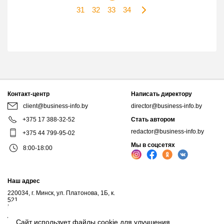
31
32
33
34
Контакт-центр
Написать директору
client@business-info.by
director@business-info.by
+375 17 388-32-52
Стать автором
redactor@business-info.by
+375 44 799-95-02
Мы в соцсетях
8:00-18:00
Наш адрес
220034, г. Минск, ул. Платонова, 1Б, к.
521
Почтовый адрес: а/я 102, 220034, г.Минск
Личный кабинет
Сайт использует файлы cookie для улучшения