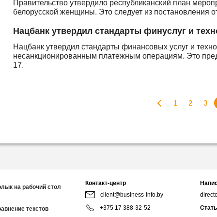
Правительство утвердило республиканский план меропр
белорусской женщины. Это следует из постановления от
Нацбанк утвердил стандарты финуслуг и техн
Нацбанк утвердил стандарты финансовых услуг и техн
несанкционированным платежным операциям. Это пред
17.
1
2
3
Контакт-центр
Напис
рлык на рабочий стол
client@business-info.by
direct
+375 17 388-32-52
Стать
равнение текстов