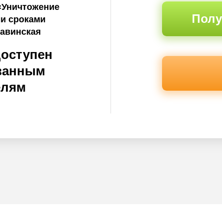
«Уничтожение
Полу
ми сроками
кавинская
доступен
ванным
елям