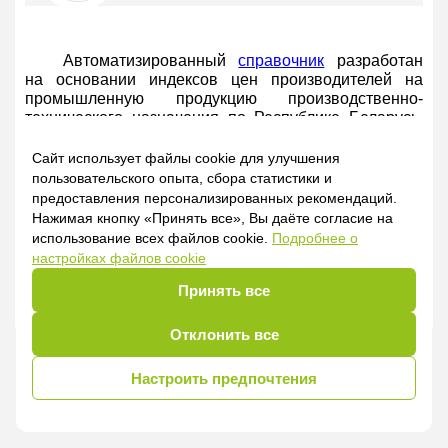
Автоматизированный
справочник
разработан
на основании индексов цен производителей на
промышленную продукцию производственно-
технического назначения по Республике Беларусь,
ежемесячно публикуемых Национальным
статистическим комитетом Республики Беларусь.
Сайт использует файлы cookie для улучшения
пользовательского опыта, сбора статистики и
В справочнике представлена информация,
предоставления персонализированных рекомендаций.
начиная с 2000 года.
Нажимая кнопку «Принять все», Вы даёте согласие на
использование всех файлов cookie.
Подробнее о
настройках файлов cookie
Исключительное право на данный авторский
материал принадлежит ООО «Профессиональные
Принять все
правовые системы»
Отклонить все
Настроить предпочтения