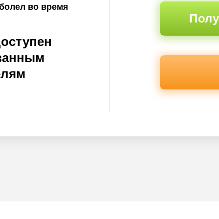
аболел во время
Полу
доступен
ванным
елям