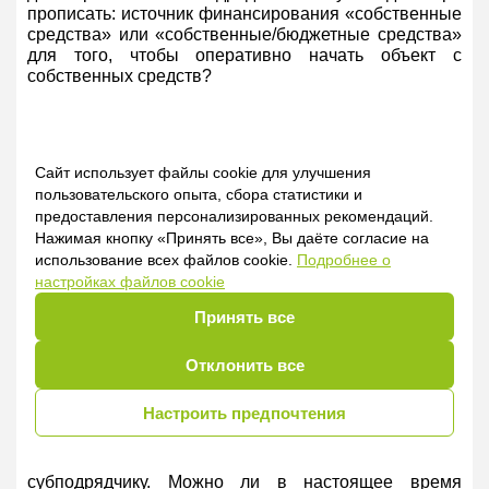
прописать: источник финансирования «собственные
средства» или «собственные/бюджетные средства»
для того, чтобы оперативно начать объект с
собственных средств?
5. Субподряд
Сайт использует файлы cookie для улучшения
В связи с принятием постановления СМ РБ
пользовательского опыта, сбора статистики и
№ 266 от 15.05.2025 в новой редакции Правил
предоставления персонализированных рекомендаций.
№ 1450 исключен п.63 в редакции: «63. Расчеты за
Нажимая кнопку «Принять все», Вы даёте согласие на
выполненные субподрядчиками строительные
использование всех файлов cookie.
Подробнее о
работы, если иное не предусмотрено договором
настройках файлов cookie
субподряда, осуществляются в порядке,
предусмотренном для расчетов между заказчиком и
Принять все
генеральным подрядчиком. Договором субподряда
может быть предусмотрено проведение расчетов с
Отклонить все
субподрядчиками как генеральным подрядчиком, так
и непосредственно заказчиком одновременно с
Настроить предпочтения
расчетами между заказчиком и генеральным
подрядчиком». У заказчика возникла необходимость
оплаты стоимости выполненных работ напрямую
субподрядчику. Можно ли в настоящее время