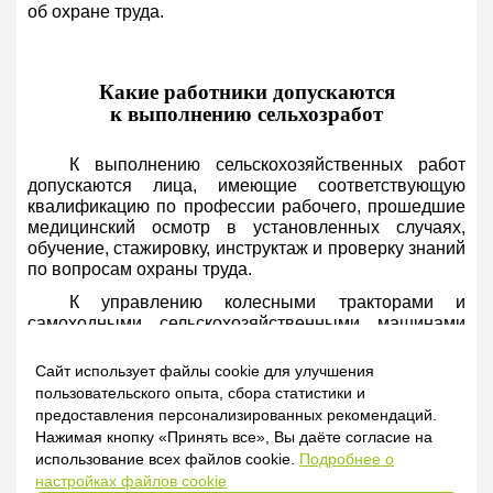
об охране труда.
Какие работники допускаются
к выполнению сельхозработ
К выполнению сельскохозяйственных работ
допускаются лица, имеющие соответствующую
квалификацию по профессии рабочего, прошедшие
медицинский осмотр в установленных случаях,
обучение, стажировку, инструктаж и проверку знаний
по вопросам охраны труда.
К управлению колесными тракторами и
самоходными сельскохозяйственными машинами
допускаются работающие, имеющие водительское
удостоверение на право управления колесным
Сайт использует файлы cookie для улучшения
трактором, самоходной машиной (удостоверение
пользовательского опыта, сбора статистики и
тракториста-машиниста) соответствующей категории
предоставления персонализированных рекомендаций.
(
п.16
Правил № 29/44).
Нажимая кнопку «Принять все», Вы даёте согласие на
использование всех файлов cookie.
Подробнее о
настройках файлов cookie