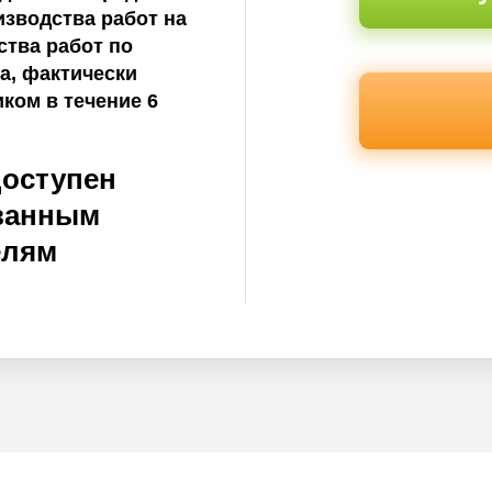
зводства работ на
ства работ по
ца, фактически
ком в течение 6
доступен
ванным
елям