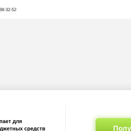
88-32-52
пает для
Полу
юджетных средств