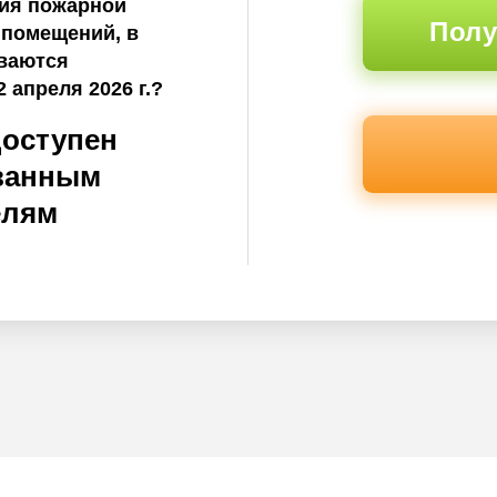
ния пожарной
Полу
 помещений, в
иваются
 апреля 2026 г.?
доступен
ванным
елям