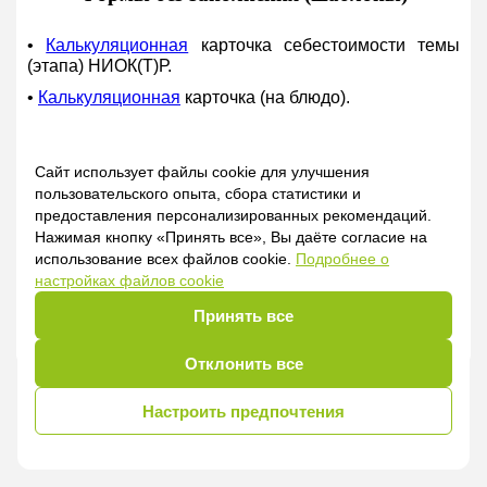
•
Калькуляционная
карточка себестоимости темы
(этапа) НИОК(Т)Р.
•
Калькуляционная
карточка (на блюдо).
Сайт использует файлы cookie для улучшения
Формы с заполнением (примеры)
пользовательского опыта, сбора статистики и
предоставления персонализированных рекомендаций.
Нажимая кнопку «Принять все», Вы даёте согласие на
Салаты
использование всех файлов cookie.
Подробнее о
настройках файлов cookie
•
Калькуляционная
карточка на салат
Принять все
«Витаминный».
Отклонить все
Настроить предпочтения