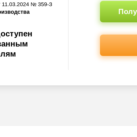
 11.03.2024 № 359-З
Полу
оизводства
доступен
ванным
елям