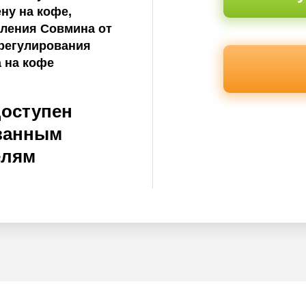
ну на кофе,
вления Совмина от
 регулирования
а на кофе
доступен
ванным
елям