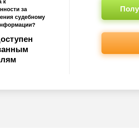
 к
Полу
нности за
ления судебному
информации?
доступен
ванным
елям