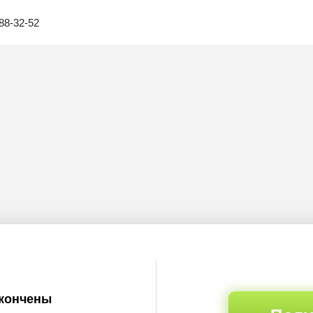
88-32-52
акончены