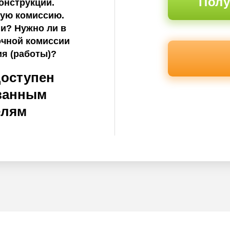
Полу
онструкции.
ную комиссию.
ии? Нужно ли в
очной комиссии
ия (работы)?
доступен
ванным
елям