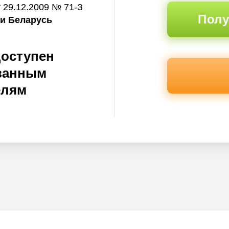
 29.12.2009 № 71-З
Полу
и Беларусь
доступен
ванным
елям