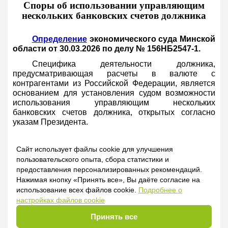
Споры об использовании управляющим
нескольких банковских счетов должника
Определение
экономического суда Минской
области от 30.03.2026 по делу № 156НБ2547-1.
Специфика деятельности должника,
предусматривающая расчеты в валюте с
контрагентами из Российской Федерации, является
основанием для установления судом возможности
использования управляющим нескольких
банковских счетов должника, открытых согласно
указам Президента.
Сайт использует файлы cookie для улучшения
Споры об отказе управляющего
пользовательского опыта, сбора статистики и
от исполнения договоров должника
предоставления персонализированных рекомендаций.
Нажимая кнопку «Принять все», Вы даёте согласие на
использование всех файлов cookie.
Подробнее о
Решение
экономического суда Витебской
настройках файлов cookie
области от 14.04.2026 по делу № 152ИП2670.
Принять все
Управляющий вправе отказаться от
исполнения договора, заключенного банкротом до