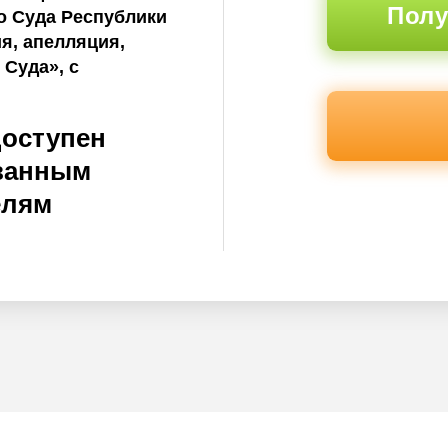
Полу
о Суда Республики
я, апелляция,
 Суда», с
доступен
ванным
елям