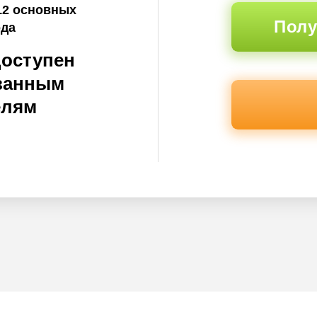
12 основных
Полу
ода
доступен
ванным
елям