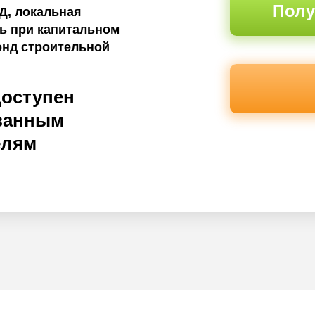
Полу
Д, локальная
ть при капитальном
онд строительной
доступен
ванным
елям