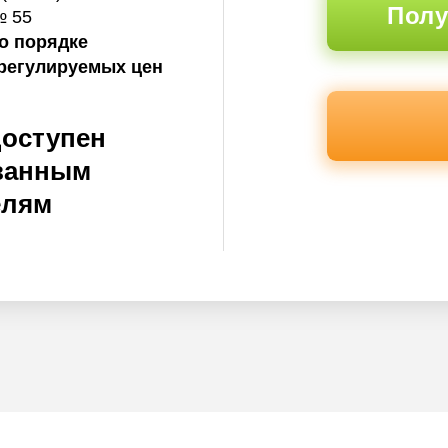
Полу
№ 55
о порядке
регулируемых цен
доступен
ванным
елям