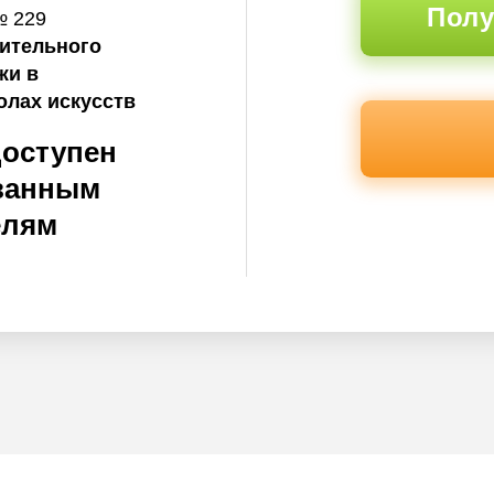
Полу
№ 229
нительного
жи в
олах искусств
доступен
ванным
елям