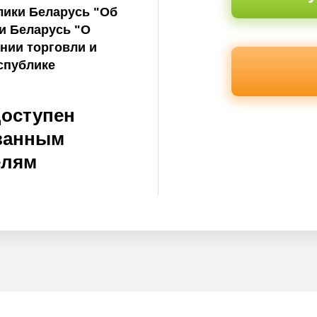
лики Беларусь "Об
и Беларусь "О
нии торговли и
спублике
доступен
ванным
елям