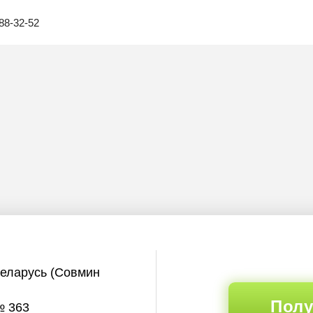
88-32-52
Беларусь (Совмин
Полу
№ 363