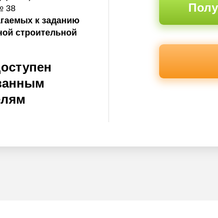
Полу
№ 38
агаемых к заданию
ной строительной
доступен
ванным
елям