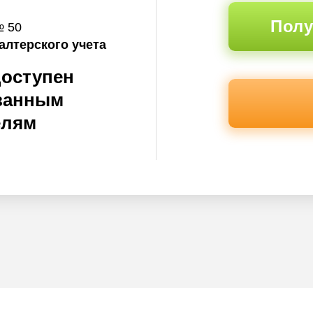
Полу
№ 50
алтерского учета
доступен
ванным
елям