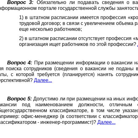
Вопрос 3:
Обязательно ли подавать сведения о ва
нформационном портале государственной службы занятости
1) в штатном расписании имеется профессия «кр
трудовой договор; в связи с увеличением объема р
еще несколько работников;
2) в штатном расписании отсутствует профессия «
организация ищет работников по этой профессии?
Вопрос 4:
При размещении информации о вакансии на 
ля поиска сотрудников (сведения о вакансии не поданы в
аты, с которой требуется (планируется) нанять сотрудни
ерспективной?
Далее...
Вопрос 5:
Допустимо ли при размещении на иных инф
акансии под наименованием должности, отличным 
бщегосударственном классификаторе, в том числе указа
апример: офис-менеджер (в соответствии с классификатором 
лассификатором - инженер-программист)?
Далее...