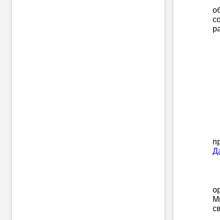
о
с
р
п
Да
о
М
с