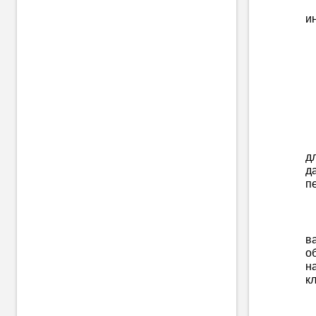
и
д
д
п
в
о
н
к