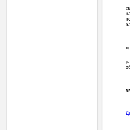
с
н
п
в
д
р
о
в
Да