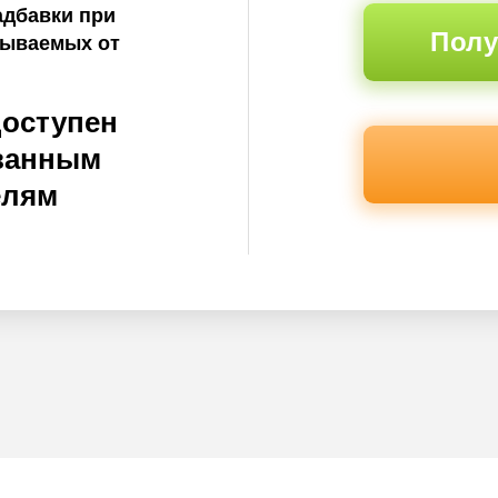
адбавки при
Полу
тываемых от
доступен
ванным
елям