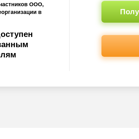
частников ООО,
Полу
еорганизации в
доступен
ванным
елям