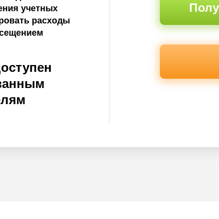
Полу
ения учетных
ровать расходы
осещением
доступен
ванным
елям