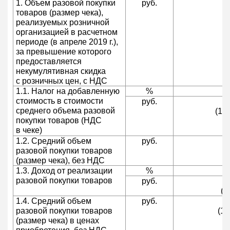
1. Объем разовой покупки
руб.
товаров (размер чека),
реализуемых розничной
организацией в расчетном
периоде (в апреле 2019 г.),
за превышение которого
предоставляется
некумулятивная скидка
с розничных цен, с НДС
1.1. Налог на добавленную
%
стоимость в стоимости
руб.
среднего объема разовой
(15 
покупки товаров (НДС
в чеке)
1.2. Средний объем
руб.
разовой покупки товаров
(размер чека), без НДС
1.3. Доход от реализации
%
разовой покупки товаров
руб.
(1
1.4. Средний объем
руб.
разовой покупки товаров
(13
(размер чека) в ценах