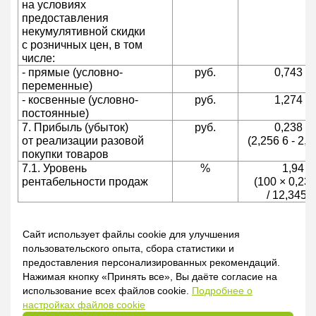
на условиях
предоставления
некумулятивной скидки
с розничных цен, в том
числе:
- прямые (условно-
руб.
0,743 4
переменные)
- косвенные (условно-
руб.
1,274 3
постоянные)
7. Прибыль (убыток)
руб.
0,238 9
от реализации разовой
(2,256 6 - 2,0
покупки товаров
7.1. Уровень
%
1,94
рентабельности продаж
(100 × 0,238
/ 12,345 1
Сайт использует файлы cookie для улучшения
29.03.2019
пользовательского опыта, сбора статистики и
предоставления персонализированных рекомендаций.
Нажимая кнопку «Принять все», Вы даёте согласие на
Галина Кевра, экономист
использование всех файлов cookie.
Подробнее о
настройках файлов cookie