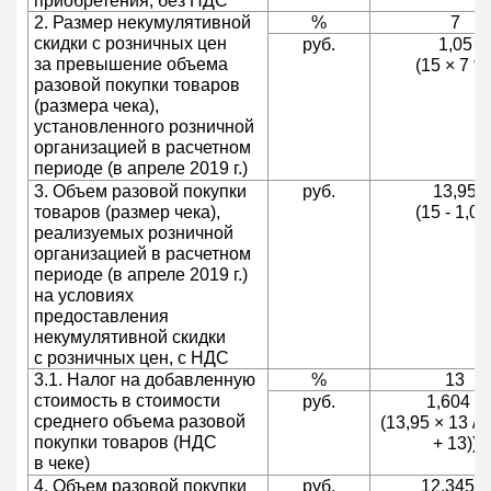
приобретения, без НДС
2. Размер некумулятивной
%
7
скидки с розничных цен
руб.
1,05
за превышение объема
(15 × 7 %
разовой покупки товаров
(размера чека),
установленного розничной
организацией в расчетном
периоде (в апреле 2019 г.)
3. Объем разовой покупки
руб.
13,95
товаров (размер чека),
(15 - 1,05
реализуемых розничной
организацией в расчетном
периоде (в апреле 2019 г.)
на условиях
предоставления
некумулятивной скидки
с розничных цен, с НДС
3.1. Налог на добавленную
%
13
стоимость в стоимости
руб.
1,604 9
среднего объема разовой
(13,95 × 13 / 
покупки товаров (НДС
+ 13))
в чеке)
4. Объем разовой покупки
руб.
12,345 1