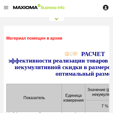
0
/
0
Материал помещен в архив
РАСЧЕТ
эффективности реализации товаров с
некумулятивной скидки в размер
оптимальный разме
Значение (ра
некумуляти
Единица
Показатель
измерения
7 %