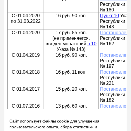
Республики Бе
№ 180
С 01.04.2020
16 руб. 90 коп.
Пункт 10
Указ
по 31.03.2022
Республики Бе
№ 143
С 01.04.2020
17 руб. 85 коп.
Постановлен
(не применяется,
Республики Бе
введен мораторий
п.10
№ 162
Указа № 143)
С 01.04.2019
16 руб. 90 коп.
Постановлен
Республики Бе
№ 197
С 01.04.2018
16 руб. 11 коп.
Постановлен
Республики Бе
№ 221
С 01.04.2017
15 руб. 20 коп.
Постановлен
Республики Бе
№ 182
С 01.07.2016
13 руб. 60 коп.
Постановлен
Республики Бе
№ 208
Сайт использует файлы cookie для улучшения
С 01.04.2016
136 000 руб.
Постановлен
пользовательского опыта, сбора статистики и
Республики Бе