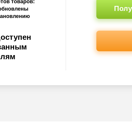
тов товаров:
Полу
 обновлены
тановлению
доступен
ванным
елям