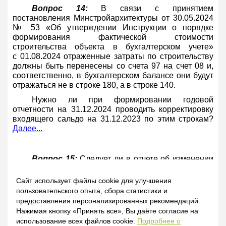
Вопрос 14:
В связи с принятием
постановления Минстройархитектуры от 30.05.2024
№ 53 «Об утверждении Инструкции о порядке
формирования фактической стоимости
строительства объекта в бухгалтерском учете»
с 01.08.2024 отраженные затраты по строительству
должны быть перенесены со счета 97 на счет 08 и,
соответственно, в бухгалтерском балансе они будут
отражаться не в строке 180, а в строке 140.
Нужно ли при формировании годовой
отчетности на 31.12.2024 проводить корректировку
входящего сальдо на 31.12.2023 по этим строкам?
Далее...
Вопрос 15:
Следует ли в отчете об изменении
собственного капитала отражать результаты
переоценки основных средств за 2024 год: стр.152
Сайт использует файлы cookie для улучшения
гр.7 (Д-т 01 - К-т 83) - как увеличение собственного
пользовательского опыта, сбора статистики и
капитала, стр.162 гр.7 (Д-т 83 - К-т 02) - как
предоставления персонализированных рекомендаций.
уменьшение собственного капитала, или отражается
Нажимая кнопку «Принять все», Вы даёте согласие на
свернуто?
Далее...
использование всех файлов cookie.
Подробнее о