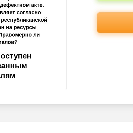
дефектном акте.
вляет согласно
 республиканской
ен на ресурсы
 Правомерно ли
иалов?
доступен
ванным
елям