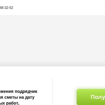
88-32-52
ожения подрядчик
Полу
я сметы на дату
х работ,