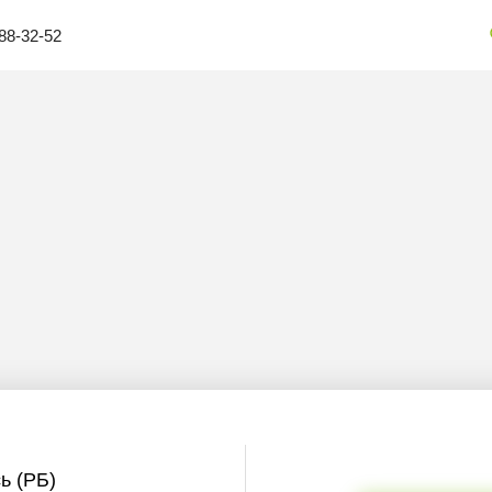
88-32-52
ь (РБ)