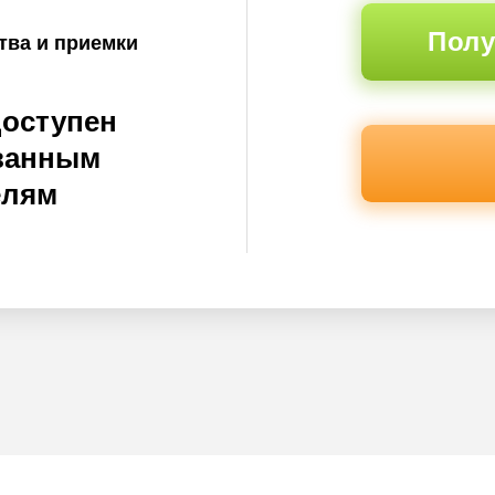
Полу
тва и приемки
доступен
ванным
елям