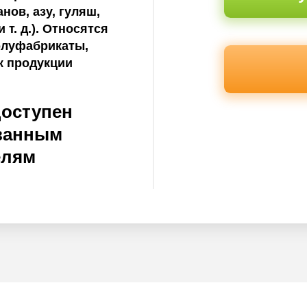
нов, азу, гуляш,
 т. д.). Относятся
олуфабрикаты,
к продукции
доступен
ванным
елям