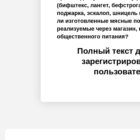
(бифштекс, лангет, бефстрога
поджарка, эскалоп, шницель и
ли изготовленные мясные п
реализуемые через магазин, 
общественного питания?
Полный текст 
зарегистриро
пользоват