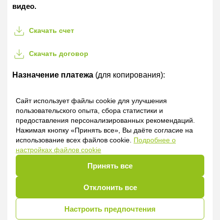
видео.
Скачать счет
Скачать договор
Назначение платежа
(для копирования):
Оказание информационной услуги в форме
Сайт использует файлы cookie для улучшения
предоставления видеозаписи онлайн-мероприятия
пользовательского опыта, сбора статистики и
ПРАКТИК по теме «Практические советы по ведению
предоставления персонализированных рекомендаций.
споров в российских судах и взысканию задолженности
Нажимая кнопку «Принять все», Вы даёте согласие на
с российских контрагентов» согласно счету № 1-
использование всех файлов cookie.
Подробнее о
00004006 VIDEO от 07.05.2026
настройках файлов cookie
Принять все
Пользователям
ТП WEB PREMIUM
нужно просто
перейти по
ссылке
на YouTube
Отклонить все
Настроить предпочтения